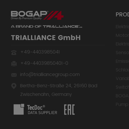
PRO
Elektr
Motor
TRIALLIANCE GmbH
Elekt
+49-4403985041
Senso
Emis
+49-44039850401-0
Schla
info@trialliancegroup.com
Varia
Bertha-Benz-Straße 24, 26160 Bad
Switc
Zwischenahn, Germany
BOGAP
Pump